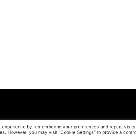
t experience by remembering your preferences and repeat visits
Copyrights AZZATO. All Rights Reserved | Theme by
Spiracle Themes
ies. However, you may visit "Cookie Settings" to provide a contro