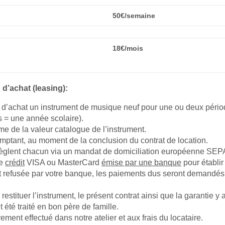
50€/semaine
18€/mois
 d’achat (leasing):
on d’achat un instrument de musique neuf pour une ou deux péri
s = une année scolaire).
me de la valeur catalogue de l’instrument.
mptant, au moment de la conclusion du contrat de location.
 règlent chacun via un mandat de domiciliation européenne SEP
de
crédit
VISA ou MasterCard
émise par une banque
pour établir
t refusée par votre banque, les paiements dus seront demandés 
stituer l’instrument, le présent contrat ainsi que la garantie y 
t été traité en bon père de famille.
rement effectué dans notre atelier et aux frais du locataire.