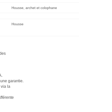
Housse, archet et colophane
Housse
odes
A.
 une garantie.
via la
afférente