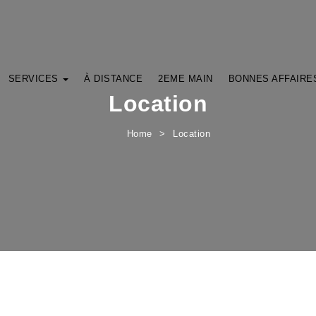
SERVICES
À DISTANCE
2EME MAIN
BONNES AFFAIRE
Location
Home
Location