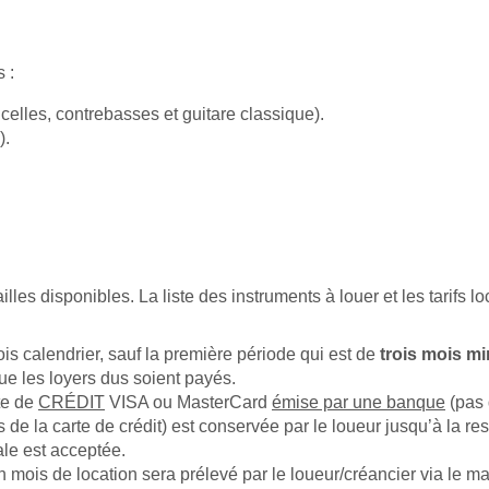
 :
oncelles, contrebasses et guitare classique).
).
lles disponibles. La liste des instruments à louer et les tarifs lo
is calendrier, sauf la première période qui est de
trois mois m
que les loyers dus soient payés.
te de
CR
É
DIT
VISA ou MasterCard
émise par une banque
(pas 
 de la carte de crédit) est conservée par le loueur jusqu’à la res
ale est acceptée.
n mois de location sera prélevé par le loueur/créancier via le