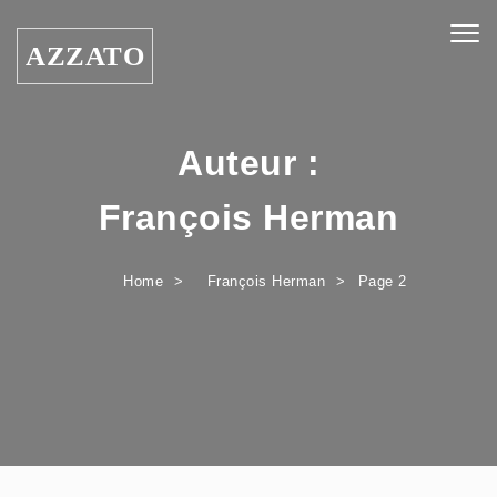
Skip to content
Togg
AZZATO
navig
Auteur :
François Herman
Home
François Herman
Page 2