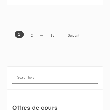
Posts pagination
1
…
2
13
Suivant
Offres de cours