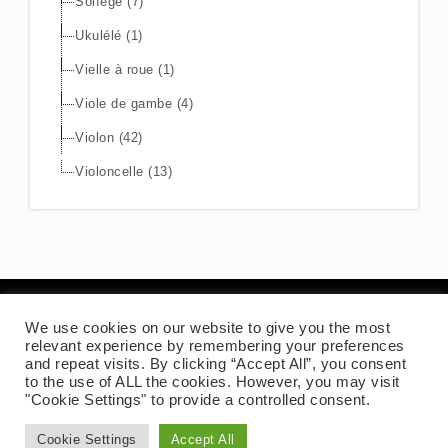
Solfège (7)
Ukulélé (1)
Vielle à roue (1)
Viole de gambe (4)
Violon (42)
Violoncelle (13)
We use cookies on our website to give you the most
Mentions légales
relevant experience by remembering your preferences
and repeat visits. By clicking “Accept All”, you consent
to the use of ALL the cookies. However, you may visit
"Cookie Settings" to provide a controlled consent.
Copyrights AZZATO. All Rights Reserved | Theme by
Cookie Settings
Accept All
Spiracle Themes