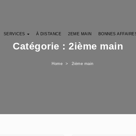
SERVICES
À DISTANCE
2EME MAIN
BONNES AFFAIRE
Catégorie :
2ième main
Home
2ième main