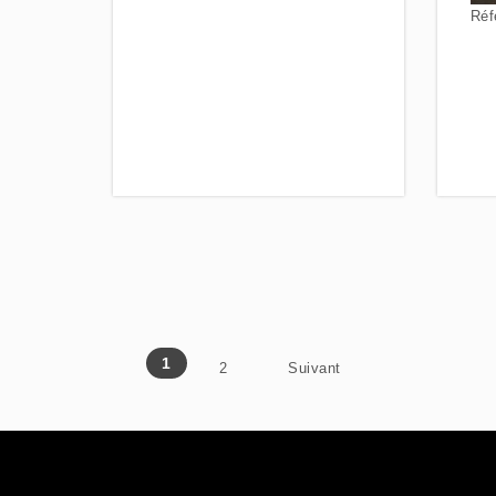
Réf
Posts pagination
1
2
Suivant