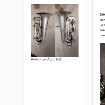
500
ann
Ge
eur
Lou
Référence D12/01/22