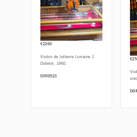
€2200
Violon de lutherie Lorraine J.
€25
Didelot, 1960.
Vio
D050521
siè
D04