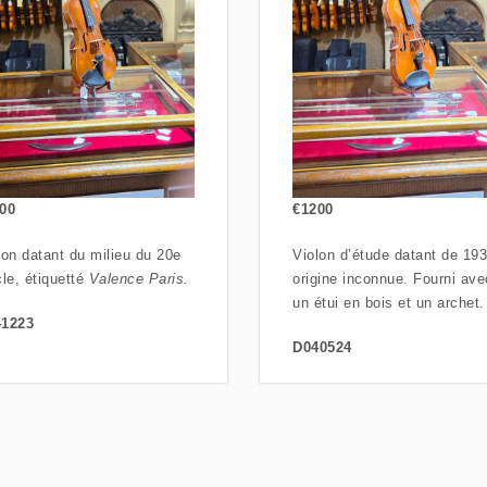
00
€1200
lon datant du milieu du 20e
Violon d’étude datant de 193
cle, étiquetté
Valence Paris.
origine inconnue. Fourni ave
un étui en bois et un archet.
1223
D040524