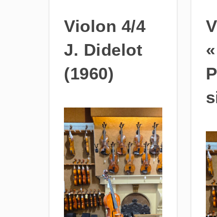
Violon 4/4
V
J. Didelot
«
(1960)
P
s