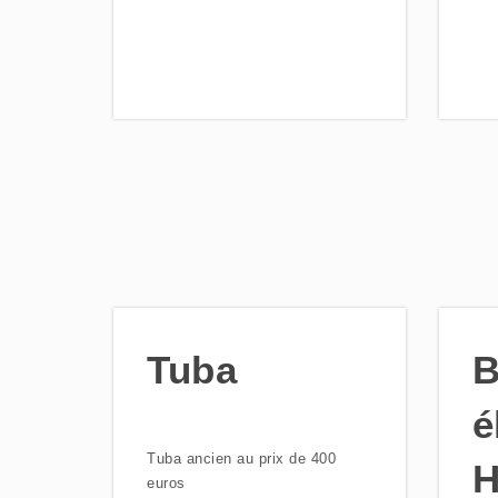
Tuba
B
é
Tuba ancien au prix de 400
H
euros