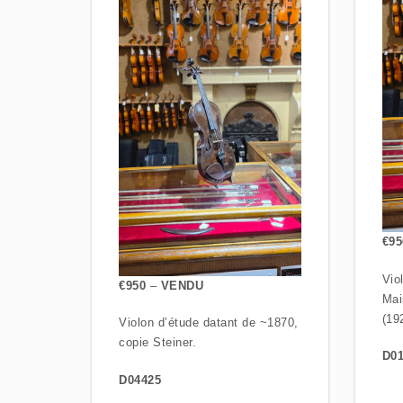
€95
Vio
€950
–
VENDU
Mai
(19
Violon d’étude datant de ~1870,
copie Steiner.
D01
D04425