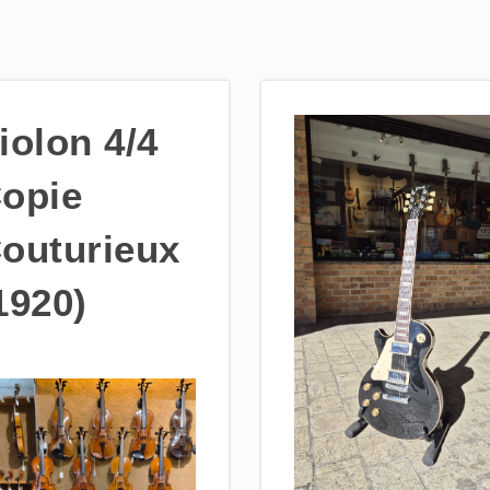
iolon 4/4
opie
outurieux
1920)