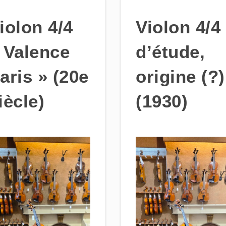
iolon 4/4
Violon 4/4
 Valence
d’étude,
aris » (20e
origine (?)
iècle)
(1930)