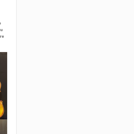
e
du
ère