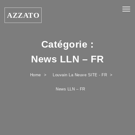
Skip to content
Togg
AZZATO
navig
Catégorie :
News LLN – FR
Home
Louvain La Neuve SITE - FR
News LLN – FR