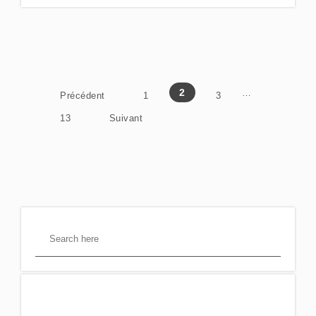
Posts pagination
2
…
Précédent
1
3
13
Suivant