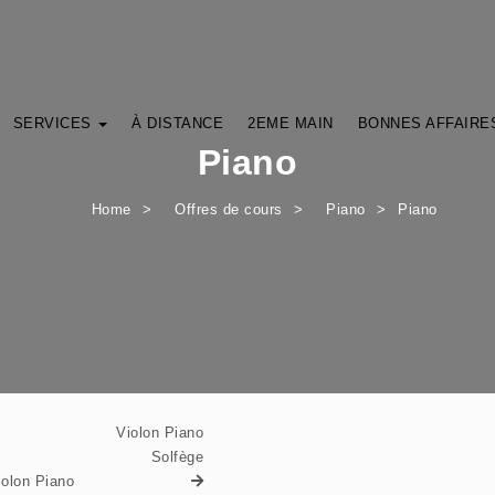
SERVICES
À DISTANCE
2EME MAIN
BONNES AFFAIRE
Piano
Home
Offres de cours
Piano
Piano
Violon Piano
Solfège
iolon Piano