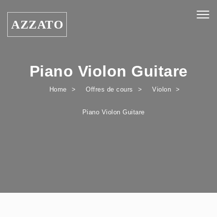
Skip to content
Togg
AZZATO
navig
Piano Violon Guitare
Home
Offres de cours
Violon
Piano Violon Guitare