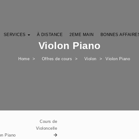
SERVICES
À DISTANCE
2EME MAIN
BONNES AFFAIRE
Violon Piano
Home
Offres de cours
Violon
Violon Piano
Cours de
Violoncelle
on Piano