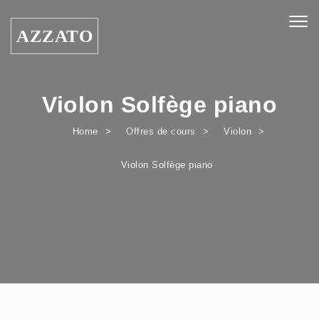
Skip to content
Togg
AZZATO
navig
Violon Solfège piano
Home
Offres de cours
Violon
Violon Solfège piano